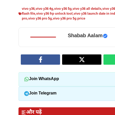
vivo y36
,
vivo y36 4g
,
vivo y36 5g
,
vivo y36 all details
,
vivo y3
flash file
,
vivo y36 frp unlock tool
,
vivo y36 launch date in in
pro
,
vivo y36 pro 5g
,
vivo y36 pro 5g price
Shabab Aalam
Join WhatsApp
Join Telegram
और पढ़ें