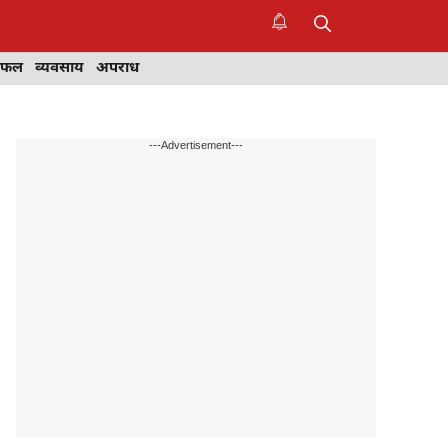
िफल
व्यवसाय
अपराध
---Advertisement---