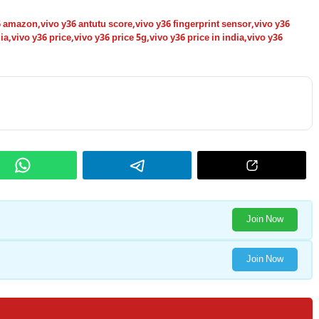
6 amazon
,
vivo y36 antutu score
,
vivo y36 fingerprint sensor
,
vivo y36
dia
,
vivo y36 price
,
vivo y36 price 5g
,
vivo y36 price in india
,
vivo y36
Join Now
Join Now