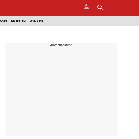
िफल
व्यवसाय
अपराध
---Advertisement---