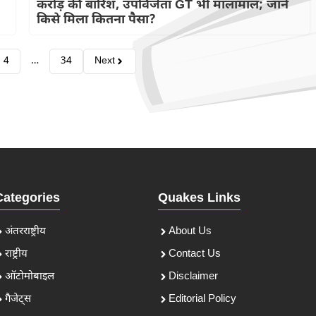
करोड़ की बारिश, उपविजेता GT भी मालामाल; जानें
किसे मिला कितना पैसा?
4
…
34
Next
Categories
Quakes Links
अंतरराष्ट्रीय
About Us
राष्ट्रीय
Contact Us
ऑटोमोबाइल
Disclaimer
गैजेट्स
Editorial Policy