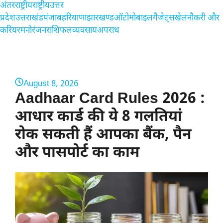
Skip
अंतरराष्ट्रीय
राष्ट्रीय
उत्तर
to
प्रदेश
उत्तराखंड
पंजाब
हरियाणा
झारखण्ड
ऑटोमोबाइल
गैजेट्स
खेल
नौकरी और
content
करियर
मनोरंजन
राशिफल
व्यवसाय
अपराध
August 8, 2026
Aadhaar Card Rules 2026 :
आधार कार्ड की ये 8 गलतियां
रोक सकती हैं आपका बैंक, पैन
और पासपोर्ट का काम