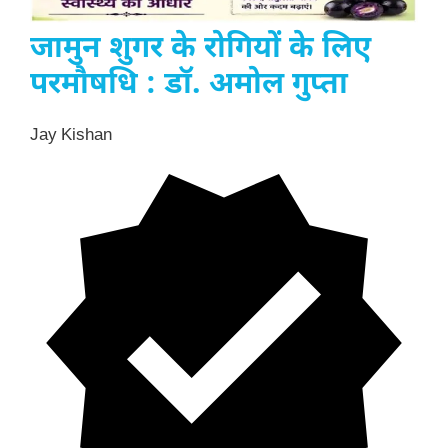
जामुन शुगर के रोगियों के लिए
परमौषधि : डॉ. अमोल गुप्ता
Jay Kishan