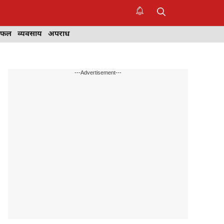
िफल
व्यवसाय
अपराध
---Advertisement---