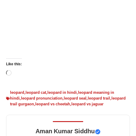
Like this:
Loading…
leopard
,
leopard cat
,
leopard in hindi
,
leopard meaning in
hindi
,
leopard pronunciation
,
leopard seal
,
leopard trail
,
leopard
trail gurgaon
,
leopard vs cheetah
,
leopard vs jaguar
Aman Kumar Siddhu