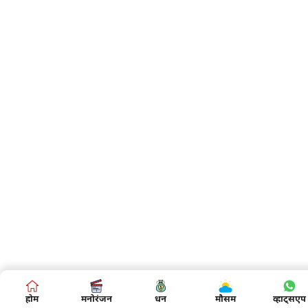
होम
मनोरंजन
धन
मौसम
व्हाट्सएप