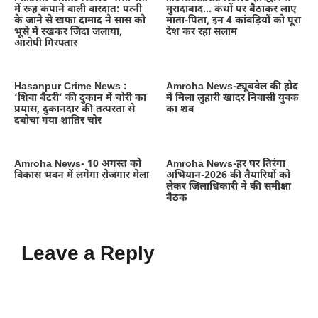
में रूह कंपाने वाली वारदात: पत्नी
मुरादाबाद… कंधों पर बैठाकर लाए
के जाने से खफा दामाद ने सास को
माता-पिता, इन 4 कांवड़ियों को पूरा
भूसे में रखकर जिंदा जलाया,
देश कर रहा सलाम
आरोपी गिरफ्तार
Hasanpur Crime News :
Amroha News-ट्यूबवेल की होद
‘शिवा बैटरी’ की दुकान में चोरी का
में मिला लुहारी खादर निवासी युवक
प्रयास, दुकानदार की तत्परता से
का शव
दबोचा गया शातिर चोर
Amroha News- 10 अगस्त को
Amroha News-हर घर तिरंगा
विकास भवन में लगेगा रोजगार मेला
अभियान-2026 की तैयारियों को
लेकर जिलाधिकारी ने की समीक्षा
बैठक
Leave a Reply