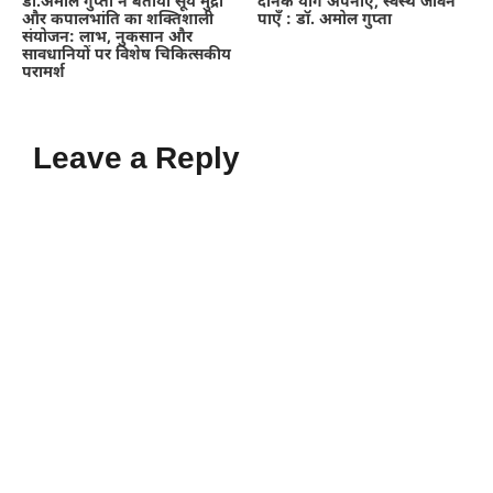
डॉ.अमोल गुप्ता ने बताया सूर्य मुद्रा
दैनिक योग अपनाएँ, स्वस्थ जीवन
और कपालभांति का शक्तिशाली
पाएँ : डॉ. अमोल गुप्ता
संयोजन: लाभ, नुकसान और
सावधानियों पर विशेष चिकित्सकीय
परामर्श
Leave a Reply