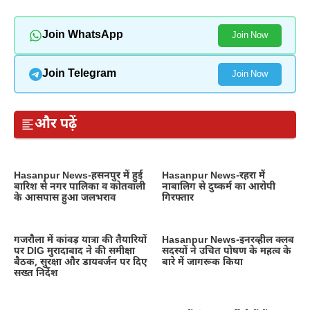
Join WhatsApp
Join Now
Join Telegram
Join Now
और पढ़ें
Hasanpur News-हसनपुर में हुई
Hasanpur News-रहरा में
बारिश से नगर पालिका व कोतवाली
नाबालिग से दुष्कर्म का आरोपी
के आसपास हुआ जलभराव
गिरफ्तार
गजरौला में कांवड़ यात्रा की तैयारियों
Hasanpur News-इनरव्हील क्लब
पर DIG मुरादाबाद ने की समीक्षा
सदस्यों ने उचित पोषण के महत्व के
बैठक, सुरक्षा और डायवर्जन पर दिए
बारे में जागरूक किया
सख्त निर्देश