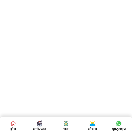
होम
मनोरंजन
धन
मौसम
व्हाट्सएप