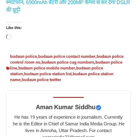
स्मार्टफोन, 6900mAh बैटरी और 200MP कैमरा से कर देगा DSLR
की छुट्टी
Like this:
Loading…
budaun police
,
budaun police contact number
,
budaun police
control room no
,
budaun police cug numbers
,
budaun police
line
,
budaun police mobile number
,
budaun police
station
,
budaun police station list
,
budaun police station
name
,
budaun police twitter
Aman Kumar Siddhu
He has 19 years of experience in journalism. Currently
he is the Editor in Chief of Samar India Media Group. He
lives in Amroha, Uttar Pradesh. For contact