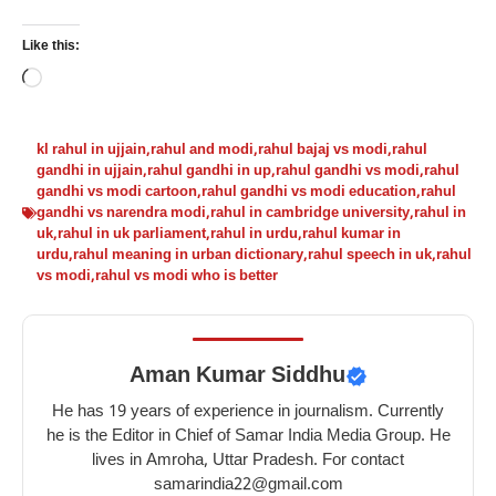
Like this:
Loading…
kl rahul in ujjain
,
rahul and modi
,
rahul bajaj vs modi
,
rahul
gandhi in ujjain
,
rahul gandhi in up
,
rahul gandhi vs modi
,
rahul
gandhi vs modi cartoon
,
rahul gandhi vs modi education
,
rahul
gandhi vs narendra modi
,
rahul in cambridge university
,
rahul in
uk
,
rahul in uk parliament
,
rahul in urdu
,
rahul kumar in
urdu
,
rahul meaning in urban dictionary
,
rahul speech in uk
,
rahul
vs modi
,
rahul vs modi who is better
Aman Kumar Siddhu
He has 19 years of experience in journalism. Currently
he is the Editor in Chief of Samar India Media Group. He
lives in Amroha, Uttar Pradesh. For contact
samarindia22@gmail.com