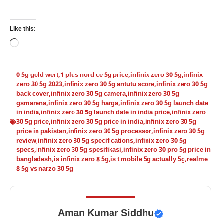
Like this:
Loading…
0 5g gold wert
,
1 plus nord ce 5g price
,
infinix zero 30 5g
,
infinix
zero 30 5g 2023
,
infinix zero 30 5g antutu score
,
infinix zero 30 5g
back cover
,
infinix zero 30 5g camera
,
infinix zero 30 5g
gsmarena
,
infinix zero 30 5g harga
,
infinix zero 30 5g launch date
in india
,
infinix zero 30 5g launch date in india price
,
infinix zero
30 5g price
,
infinix zero 30 5g price in india
,
infinix zero 30 5g
price in pakistan
,
infinix zero 30 5g processor
,
infinix zero 30 5g
review
,
infinix zero 30 5g specifications
,
infinix zero 30 5g
specs
,
infinix zero 30 5g spesifikasi
,
infinix zero 30 pro 5g price in
bangladesh
,
is infinix zero 8 5g
,
is t mobile 5g actually 5g
,
realme
8 5g vs narzo 30 5g
Aman Kumar Siddhu