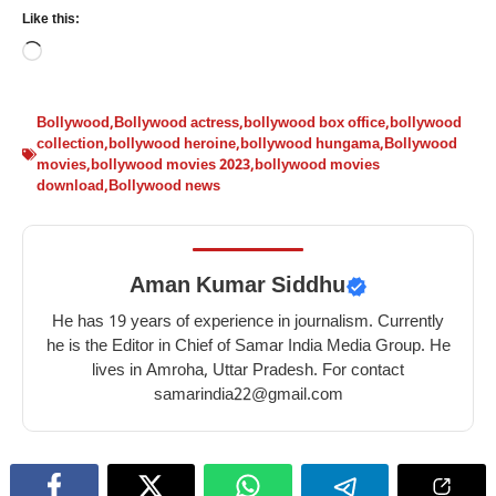
स्किन
सर्दियों
सर्दियों
सर्दियों
Like this:
के
में
में
में
Loading…
लिए
शहद
चुकंदर
किशमिश
टमाटर
खाने
खाने
खाने
के
के
के
के
Bollywood
,
Bollywood actress
,
bollywood box office
,
bollywood
collection
,
bollywood heroine
,
bollywood hungama
,
Bollywood
10
10
10
10
movies
,
bollywood movies 2023
,
bollywood movies
फायदे
बेहतरीन
फायदे
गज़ब
download
,
Bollywood news
–
फायदे
–
के
10
–
10
फायदे
benefits
10
benefits
–
Aman Kumar Siddhu
of
best
of
10
tomato
benefits
eating
amazing
He has 19 years of experience in journalism. Currently
for
of
beetroot
benefits
he is the Editor in Chief of Samar India Media Group. He
skin
eating
in
of
lives in Amroha, Uttar Pradesh. For contact
honey
winter
eating
samarindia22@gmail.com
in
raisins
winter
in
winter