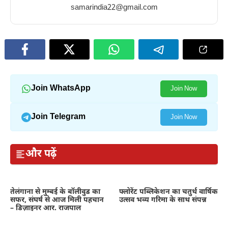
honey
winter
eating
samarindia22@gmail.com
in
raisins
winter
in
winter
Join WhatsApp
Join Now
Join Telegram
Join Now
और पढ़ें
तेलंगाना से मुम्बई के बॉलीवुड का
फ्लोरेंट पब्लिकेशन का चतुर्थ वार्षिक
सफर, संघर्ष से आज मिली पहचान
उत्सव भव्य गरिमा के साथ संपन्न
– डिज़ाइनर आर. राजपाल