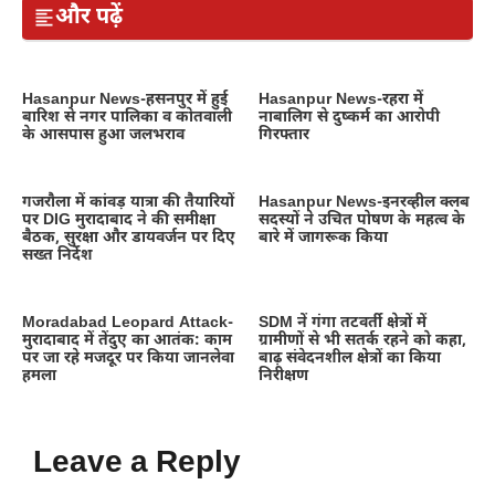
और पढ़ें
Hasanpur News-हसनपुर में हुई
Hasanpur News-रहरा में
बारिश से नगर पालिका व कोतवाली
नाबालिग से दुष्कर्म का आरोपी
के आसपास हुआ जलभराव
गिरफ्तार
गजरौला में कांवड़ यात्रा की तैयारियों
Hasanpur News-इनरव्हील क्लब
पर DIG मुरादाबाद ने की समीक्षा
सदस्यों ने उचित पोषण के महत्व के
बैठक, सुरक्षा और डायवर्जन पर दिए
बारे में जागरूक किया
सख्त निर्देश
Moradabad Leopard Attack-
SDM नें गंगा तटवर्ती क्षेत्रों में
मुरादाबाद में तेंदुए का आतंक: काम
ग्रामीणों से भी सतर्क रहने को कहा,
पर जा रहे मजदूर पर किया जानलेवा
बाढ़ संवेदनशील क्षेत्रों का किया
हमला
निरीक्षण
Leave a Reply