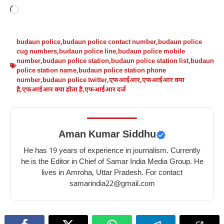
Loading…
budaun police
,
budaun police contact number
,
budaun police
cug numbers
,
budaun police line
,
budaun police mobile
number
,
budaun police station
,
budaun police station list
,
budaun
police station name
,
budaun police station phone
number
,
budaun police twitter
,
एफआईआर
,
एफआईआर क्या
है
,
एफआईआर क्या होता है
,
एफआईआर दर्ज
Aman Kumar Siddhu
He has 19 years of experience in journalism. Currently
he is the Editor in Chief of Samar India Media Group. He
lives in Amroha, Uttar Pradesh. For contact
samarindia22@gmail.com