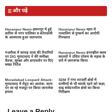
और पढ़ें
Hasanpur News-हसनपुर में हुई
Hasanpur News-रहरा में
बारिश से नगर पालिका व कोतवाली
नाबालिग से दुष्कर्म का आरोपी
के आसपास हुआ जलभराव
गिरफ्तार
गजरौला में कांवड़ यात्रा की तैयारियों
Hasanpur News-इनरव्हील क्लब
पर DIG मुरादाबाद ने की समीक्षा
सदस्यों ने उचित पोषण के महत्व के
बैठक, सुरक्षा और डायवर्जन पर दिए
बारे में जागरूक किया
सख्त निर्देश
Moradabad Leopard Attack-
SDM नें गंगा तटवर्ती क्षेत्रों में
मुरादाबाद में तेंदुए का आतंक: काम
ग्रामीणों से भी सतर्क रहने को कहा,
पर जा रहे मजदूर पर किया जानलेवा
बाढ़ संवेदनशील क्षेत्रों का किया
हमला
निरीक्षण
Leave a Reply