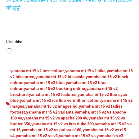
स्मार्टफोन, 6900mAh बैटरी और 200MP कैमरा से कर देगा DSLR
की छुट्टी
Like this:
Loading…
yamaha mt 15 v2 best colour
,
yamaha mt 15 v2 bike
,
yamaha mt 15
v2 bike price
,
yamaha mt 15 v2 bikewale
,
yamaha mt 15 v2 black
colour
,
yamaha mt 15 v2 blue
,
yamaha mt 15 v2 blue
colour
,
yamaha mt 15 v2 booking online
,
yamaha mt 15 v2
brochure
,
yamaha mt 15 v2 features
,
yamaha mt 15 v2 fluo cyan
blue
,
yamaha mt 15 v2 ice fluo vermillion colour
,
yamaha mt 15 v2
images
,
yamaha mt 15 v2 images hd
,
yamaha mt 15 v2 ladies
footrest
,
yamaha mt 15 v2 variants
,
yamaha mt 15 v2 vs apache
160 4v
,
yamaha mt 15 v2 vs apache 200 4v
,
yamaha mt 15 v2 vs
hunter 350
,
yamaha mt 15 v2 vs ktm duke 200
,
yamaha mt 15 v2 vs
mt 15
,
yamaha mt 15 v2 vs pulsar n160
,
yamaha mt 15 v2 vs r15
v4
,
yamaha mt 15 v2 vs v3
,
yamaha mt 15 v2 vs yamaha fzs v3