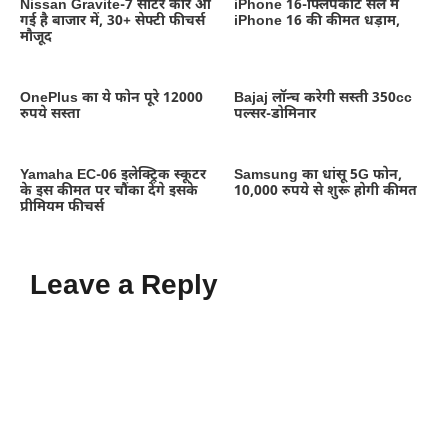
Nissan Gravite-7 सीटर कार आ
iPhone 16-फ्लिपकार्ट सेल में
गई है बाजार में, 30+ सेफ्टी फीचर्स
iPhone 16 की कीमत धड़ाम,
मौजूद
OnePlus का ये फोन पूरे 12000
Bajaj लॉन्च करेगी सस्ती 350cc
रुपये सस्ता
पल्सर-डोमिनार
Yamaha EC-06 इलेक्ट्रिक स्कूटर
Samsung का धांसू 5G फोन,
के इस कीमत पर चौंका देंगे इसके
10,000 रुपये से शुरू होगी कीमत
प्रीमियम फीचर्स
Leave a Reply