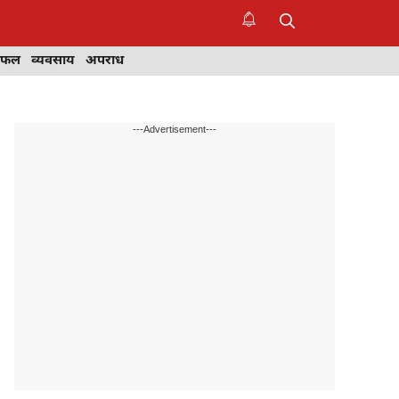
िफल
व्यवसाय
अपराध
---Advertisement---