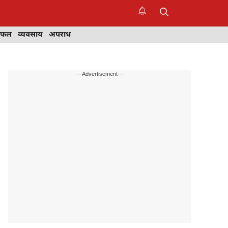
िफल
व्यवसाय
अपराध
---Advertisement---