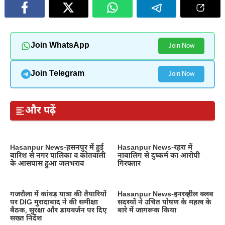
Join WhatsApp
Join Now
Join Telegram
Join Now
और पढ़ें
Hasanpur News-हसनपुर में हुई
Hasanpur News-रहरा में
बारिश से नगर पालिका व कोतवाली
नाबालिग से दुष्कर्म का आरोपी
के आसपास हुआ जलभराव
गिरफ्तार
गजरौला में कांवड़ यात्रा की तैयारियों
Hasanpur News-इनरव्हील क्लब
पर DIG मुरादाबाद ने की समीक्षा
सदस्यों ने उचित पोषण के महत्व के
बैठक, सुरक्षा और डायवर्जन पर दिए
बारे में जागरूक किया
सख्त निर्देश