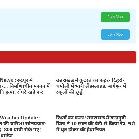
Join Now
Join Now
ws : रुद्रपुर में
उत्तराखंड में कुदरत का कहर- टिहरी-
ार… निर्माणाधीन मकान में
चमोली में भारी लैंडस्लाइड, बागेश्वर में
ी हत्या, रोंगटे खड़े कर
स्कूलों की छुट्टी
 Weather Update :
रिश्तों का कत्ल! उत्तराखंड में कलयुगी
त की बारिश! सोनप्रयाग-
पिता ने 10 साल की बेटी से किया रेप, नशे
ंद, 800 यात्री रोके गए;
में धुत होकर की हैवानियत
ी बारिश