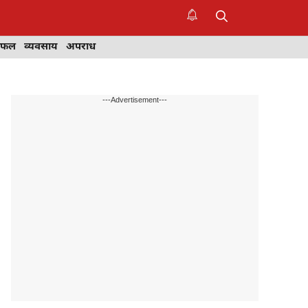
िफल
व्यवसाय
अपराध
---Advertisement---