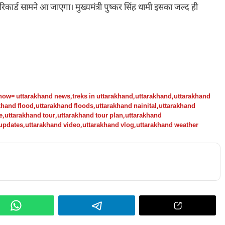
रिकार्ड सामने आ जाएगा। मुख्यमंत्री पुष्कर सिंह धामी इसका जल्द ही
how= uttarakhand news
,
treks in uttarakhand
,
uttarakhand
,
uttarakhand
khand flood
,
uttarakhand floods
,
uttarakhand nainital
,
uttarakhand
e
,
uttarakhand tour
,
uttarakhand tour plan
,
uttarakhand
updates
,
uttarakhand video
,
uttarakhand vlog
,
uttarakhand weather