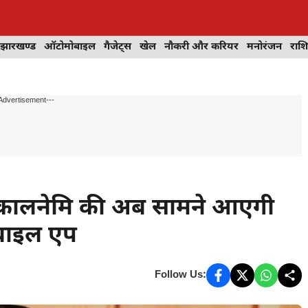
झारखण्ड
ऑटोमोबाइल
गैजेट्स
खेल
नौकरी और करियर
मनोरंजन
राश
Advertisement---
ं कालनेमि की अब सामने आएगी
ोबाइल एप
Follow Us: