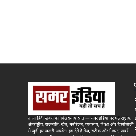
ताज़ा हिंदी खबरों का विश्वसनीय स्रोत — समर इंडिया पर पढ़ें राष्ट्रीय,
अंतर्राष्ट्रीय, राजनीति, खेल, मनोरंजन, व्यवसाय, शिक्षा और टेक्नोलॉजी
से जुड़ी हर जरूरी अपडेट। हम देते हैं तेज़, सटीक और निष्पक्ष खबरें,