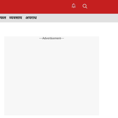
िफल
व्यवसाय
अपराध
---Advertisement---