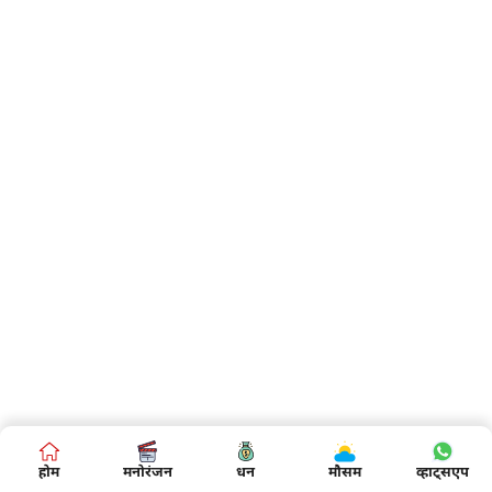
होम
मनोरंजन
धन
मौसम
व्हाट्सएप