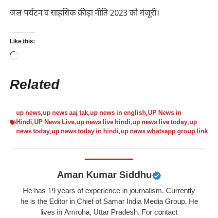
जल पर्यटन व साहसिक क्रीड़ा नीति 2023 को मंजूरी।
Like this:
Loading…
Related
up news
,
up news aaj tak
,
up news in english
,
UP News in
Hindi
,
UP News Live
,
up news live hindi
,
up news live today
,
up
news today
,
up news today in hindi
,
up news whatsapp group link
Aman Kumar Siddhu
He has 19 years of experience in journalism. Currently
he is the Editor in Chief of Samar India Media Group. He
lives in Amroha, Uttar Pradesh. For contact