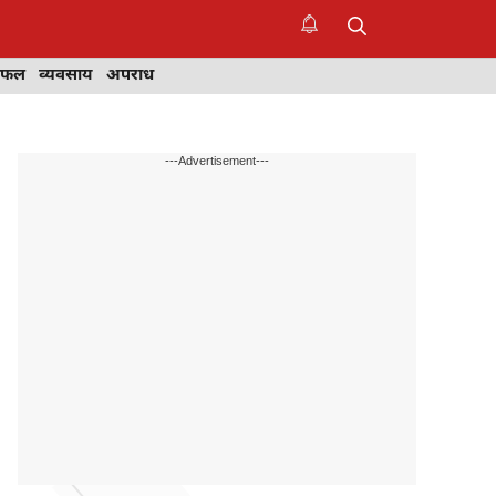
िफल
व्यवसाय
अपराध
---Advertisement---