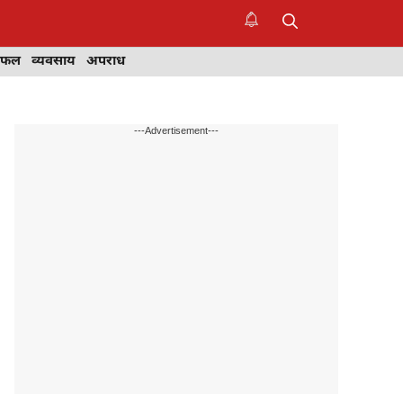
िफल
व्यवसाय
अपराध
---Advertisement---