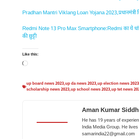
Pradhan Mantri Viklang Loan Yojana 2023,प्रधानमंत्री
Redmi Note 13 Pro Max Smartphone:Redmi का ये धांसू
की छुट्टी
Like this:
Loading…
up board news 2023
,
up da news 2023
,
up election news 2023
scholarship news 2023
,
up school news 2023
,
up tet news 20
Aman Kumar Siddh
He has 19 years of experienc
India Media Group. He lives
samarindia22@gmail.com