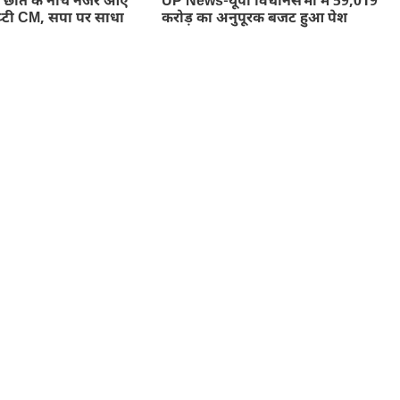
ाते के नीचे नजर आए
UP News-यूपी विधानसभा में 59,019
डिप्टी CM, सपा पर साधा
करोड़ का अनुपूरक बजट हुआ पेश