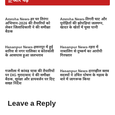
और पढ़ें
Amroha News-हर घर तिरंगा
Amroha News-तिगरी घाट और
अभियान-2026 की तैयारियों को
पुरोहितों की झोपड़ियां जलमग्न,
लेकर जिलाधिकारी ने की समीक्षा
खादर के खेतों में घुसा पानी
बैठक
Hasanpur News-हसनपुर में हुई
Hasanpur News-रहरा में
बारिश से नगर पालिका व कोतवाली
नाबालिग से दुष्कर्म का आरोपी
के आसपास हुआ जलभराव
गिरफ्तार
गजरौला में कांवड़ यात्रा की तैयारियों
Hasanpur News-इनरव्हील क्लब
पर DIG मुरादाबाद ने की समीक्षा
सदस्यों ने उचित पोषण के महत्व के
बैठक, सुरक्षा और डायवर्जन पर दिए
बारे में जागरूक किया
सख्त निर्देश
Leave a Reply