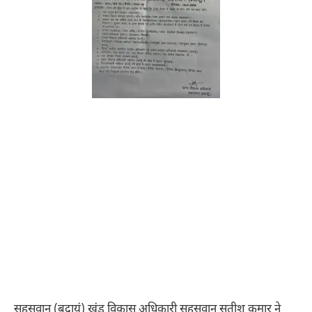
सहसवान (बदायूं) खंड विकास अधिकारी सहसवान सतीश कुमार ने