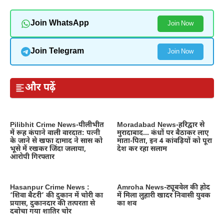
Join WhatsApp
Join Now
Join Telegram
Join Now
और पढ़ें
Pilibhit Crime News-पीलीभीत
Moradabad News-हरिद्वार से
में रूह कंपाने वाली वारदात: पत्नी
मुरादाबाद… कंधों पर बैठाकर लाए
के जाने से खफा दामाद ने सास को
माता-पिता, इन 4 कांवड़ियों को पूरा
भूसे में रखकर जिंदा जलाया,
देश कर रहा सलाम
आरोपी गिरफ्तार
Hasanpur Crime News :
Amroha News-ट्यूबवेल की होद
‘शिवा बैटरी’ की दुकान में चोरी का
में मिला लुहारी खादर निवासी युवक
प्रयास, दुकानदार की तत्परता से
का शव
दबोचा गया शातिर चोर