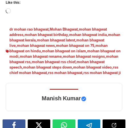
Like this:
Loading…
dr mohan rao bhagwat
,
Mohan Bhagwat
,
mohan bhagwat
address
,
mohan bhagwat birthday
,
mohan bhagwat india
,
mohan
bhagwat kerala
,
mohan bhagwat latest
,
mohan bhagwat
live
,
mohan bhagwat news
,
mohan bhagwat on 75
,
mohan
bhagwat on hindu
,
mohan bhagwat on islam
,
mohan bhagwat on
modi
,
mohan bhagwat rename
,
mohan bhagwat resigns
,
mohan
bhagwat rss
,
mohan bhagwat rss chief
,
mohan bhagwat
speech
,
mohan bhagwat steps down
,
mohan bhagwat video
,
rss
chief mohan bhagwat
,
rss mohan bhagwat
,
rss mohan bhagwat ji
Manish Kumar