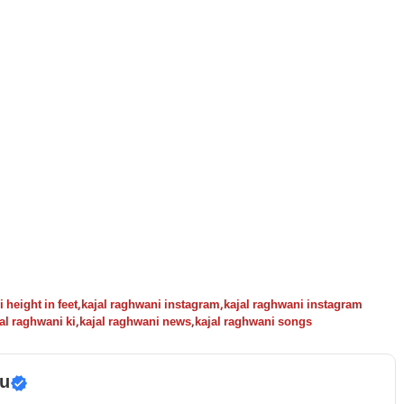
 height in feet
,
kajal raghwani instagram
,
kajal raghwani instagram
al raghwani ki
,
kajal raghwani news
,
kajal raghwani songs
u