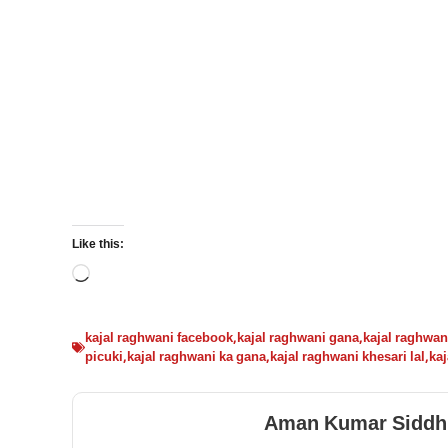
Like this:
Loading…
kajal raghwani facebook
,
kajal raghwani gana
,
kajal raghwani
picuki
,
kajal raghwani ka gana
,
kajal raghwani khesari lal
,
kaj
Aman Kumar Siddh