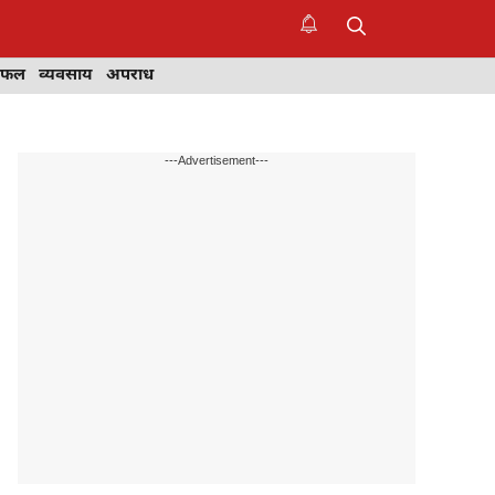
िफल
व्यवसाय
अपराध
---Advertisement---