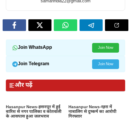
samarindia22@gmail.com
skin
eating
in
of
honey
winter
eating
in
raisins
winter
in
winter
Join WhatsApp
Join Now
Join Telegram
Join Now
और पढ़ें
Hasanpur News-हसनपुर में हुई
Hasanpur News-रहरा में
बारिश से नगर पालिका व कोतवाली
नाबालिग से दुष्कर्म का आरोपी
के आसपास हुआ जलभराव
गिरफ्तार