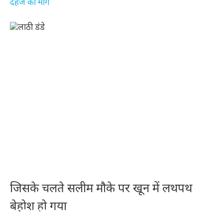
दहेज की मांग
जिसके चलते सलीम मौके पर खून में लथपथ
बेहोश हो गया
स्किन के लिए टमाटर के 10 फायदे – 10 benefits of
सर्दियों में शहद खाने के 10 बेहतरीन फायदे – 10 best