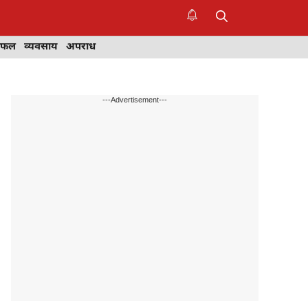
िफल
व्यवसाय
अपराध
---Advertisement---