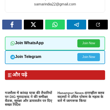
skin
eating
in
of
samarindia22@gmail.com
honey
winter
eating
in
raisins
winter
in
winter
Join WhatsApp
Join Now
Join Telegram
Join Now
और पढ़ें
गजरौला में कांवड़ यात्रा की तैयारियों
Hasanpur News-इनरव्हील क्लब
पर DIG मुरादाबाद ने की समीक्षा
सदस्यों ने उचित पोषण के महत्व के
बैठक, सुरक्षा और डायवर्जन पर दिए
बारे में जागरूक किया
सख्त निर्देश