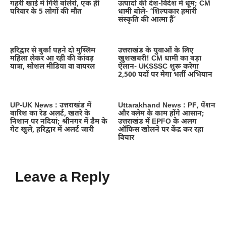
गहरी खाई में गिरी बोलेरो, एक ही
उत्पादों की देश-विदेश में धूम; CM
परिवार के 5 लोगों की मौत
धामी बोले- ‘शिल्पकार हमारी
संस्कृति की आत्मा हैं’
हरिद्वार से बुर्का पहने दो मुस्लिम
उत्तराखंड के युवाओं के लिए
महिला लेकर आ रही की कांवड़
खुशखबरी! CM धामी का बड़ा
यात्रा, सोशल मीडिया वा वायरल
ऐलान- UKSSSC शुरू करेगा
2,500 पदों पर मेगा भर्ती अभियान
UP-UK News : उत्तराखंड में
Uttarakhand News : PF, पेंशन
बारिश का रेड अलर्ट, खतरे के
और क्लेम के काम होंगे आसान;
निशान पर नदियां; श्रीनगर में डैम के
उत्तराखंड में EPFO के अलग
गेट खुले, हरिद्वार में अलर्ट जारी
ऑफिस खोलने पर केंद्र कर रहा
विचार
Leave a Reply