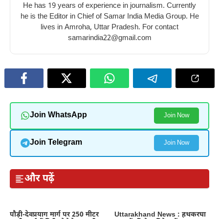
honey
winter
eating
He has 19 years of experience in journalism. Currently
in
raisins
he is the Editor in Chief of Samar India Media Group. He
winter
in
lives in Amroha, Uttar Pradesh. For contact
winter
samarindia22@gmail.com
Join WhatsApp
Join Now
Join Telegram
Join Now
और पढ़ें
पौड़ी-देवप्रयाग मार्ग पर 250 मीटर
Uttarakhand News : हथकरघा