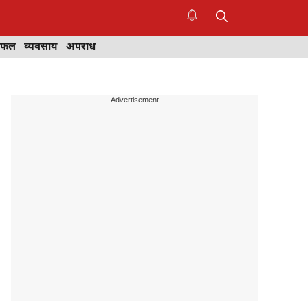
िफल
व्यवसाय
अपराध
---Advertisement---