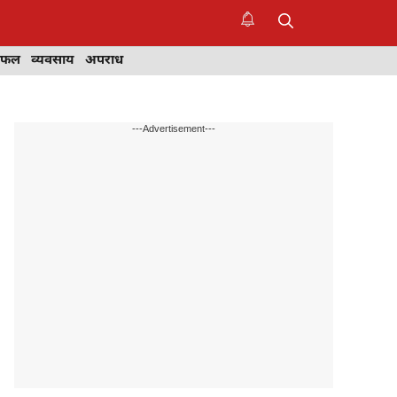
िफल
व्यवसाय
अपराध
---Advertisement---