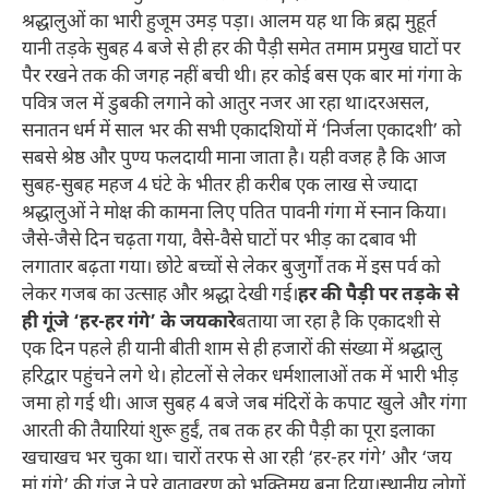
श्रद्धालुओं का भारी हुजूम उमड़ पड़ा। आलम यह था कि ब्रह्म मुहूर्त
यानी तड़के सुबह 4 बजे से ही हर की पैड़ी समेत तमाम प्रमुख घाटों पर
पैर रखने तक की जगह नहीं बची थी। हर कोई बस एक बार मां गंगा के
पवित्र जल में डुबकी लगाने को आतुर नजर आ रहा था।दरअसल,
सनातन धर्म में साल भर की सभी एकादशियों में ‘निर्जला एकादशी’ को
सबसे श्रेष्ठ और पुण्य फलदायी माना जाता है। यही वजह है कि आज
सुबह-सुबह महज 4 घंटे के भीतर ही करीब एक लाख से ज्यादा
श्रद्धालुओं ने मोक्ष की कामना लिए पतित पावनी गंगा में स्नान किया।
जैसे-जैसे दिन चढ़ता गया, वैसे-वैसे घाटों पर भीड़ का दबाव भी
लगातार बढ़ता गया। छोटे बच्चों से लेकर बुजुर्गों तक में इस पर्व को
लेकर गजब का उत्साह और श्रद्धा देखी गई।
हर की पैड़ी पर तड़के से
ही गूंजे ‘हर-हर गंगे’ के जयकारे
बताया जा रहा है कि एकादशी से
एक दिन पहले ही यानी बीती शाम से ही हजारों की संख्या में श्रद्धालु
हरिद्वार पहुंचने लगे थे। होटलों से लेकर धर्मशालाओं तक में भारी भीड़
जमा हो गई थी। आज सुबह 4 बजे जब मंदिरों के कपाट खुले और गंगा
आरती की तैयारियां शुरू हुईं, तब तक हर की पैड़ी का पूरा इलाका
खचाखच भर चुका था। चारों तरफ से आ रही ‘हर-हर गंगे’ और ‘जय
मां गंगे’ की गूंज ने पूरे वातावरण को भक्तिमय बना दिया।स्थानीय लोगों