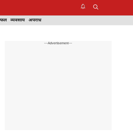
िफल
व्यवसाय
अपराध
---Advertisement---