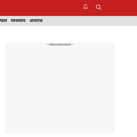
िफल
व्यवसाय
अपराध
---Advertisement---