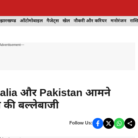
झारखण्ड
ऑटोमोबाइल
गैजेट्स
खेल
नौकरी और करियर
मनोरंजन
राश
Advertisement---
ralia और Pakistan आमने
न की बल्लेबाजी
Follow Us: