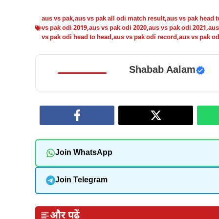
aus vs pak
,
aus vs pak all odi match result
,
aus vs pak head 
vs pak odi 2019
,
aus vs pak odi 2020
,
aus vs pak odi 2021
,
aus
vs pak odi head to head
,
aus vs pak odi record
,
aus vs pak od
Shabab Aalam
Join WhatsApp
Join Telegram
और पढ़ें