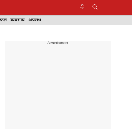
िफल
व्यवसाय
अपराध
---Advertisement---