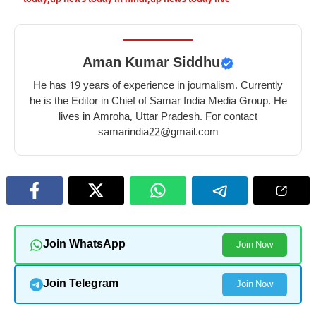
फायदे
बेहतरीन
फायदे
गज़ब
–
फायदे
–
के
10
–
10
फायदे
benefits
10
benefits
–
Aman Kumar Siddhu
of
best
of
10
He has 19 years of experience in journalism. Currently
tomato
benefits
eating
amazing
he is the Editor in Chief of Samar India Media Group. He
for
of
beetroot
benefits
lives in Amroha, Uttar Pradesh. For contact
skin
eating
in
of
samarindia22@gmail.com
honey
winter
eating
in
raisins
winter
in
winter
Join WhatsApp
Join Now
Join Telegram
Join Now