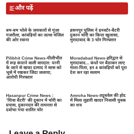
और पढ़ें
बम-बम भोले के जयकारों से गूंजा
हसनपुर पुलिस ने इनवर्टर-बैटरी
गजरौला, कांवड़ियों का जत्था मंजिल
दुकान चोरी का किया खुलासा,
की ओर रवाना
मुरादाबाद के 3 चोर गिरफ्तार
Pilibhit Crime News-पीलीभीत
Moradabad News-हरिद्वार से
में रूह कंपाने वाली वारदात: पत्नी
मुरादाबाद… कंधों पर बैठाकर लाए
के जाने से खफा दामाद ने सास को
माता-पिता, इन 4 कांवड़ियों को पूरा
भूसे में रखकर जिंदा जलाया,
देश कर रहा सलाम
आरोपी गिरफ्तार
Hasanpur Crime News :
Amroha News-ट्यूबवेल की होद
‘शिवा बैटरी’ की दुकान में चोरी का
में मिला लुहारी खादर निवासी युवक
प्रयास, दुकानदार की तत्परता से
का शव
दबोचा गया शातिर चोर
Leave a Reply