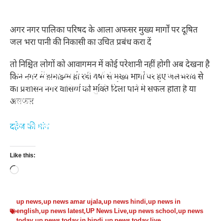
अगर नगर पालिका परिषद के आला अफसर मुख्य मार्गों पर दूषित
जल भरा पानी की निकासी का उचित प्रबंध करा दें
तो निश्चित लोगों को आवागमन में कोई परेशानी नहीं होगी अब देखना है
स्किन के लिए टमाटर के 10 फायदे – 10 benefits of
सर्दियों में शहद खाने के 10 बेहतरीन फायदे – 10 best
किन नगर में झमाझम हो रही वर्षा से मुख्य मार्गों पर हुए जलभराव से
सर्दियों में चुकंदर खाने के 10 फायदे – 10 benefits of
सर्दियों में किशमिश खाने के 10 गज़ब के फायदे – 10
tomato for skin
benefits of eating honey in winter
का प्रशासन नगर वासियों को मुक्ति दिला पाने में सफल होता है या
eating beetroot in winter
amazing benefits of eating raisins in winter
असफल
स्किन के लिए टमाटर के 10 फायदे - 10 benefits of tomato for
सर्दियों में शहद खाने के 10 बेहतरीन फायदे - 10 best benefits of
skin
eating honey in winter
10 benefits of eating beetroot in winter
10 amazing benefits of eating raisins in winter
By Shabab Aalam
By Shabab Aalam
By Shabab Aalam
By Shabab Aalam
दहेज की मांग
On Feb 18, 2024
On Jan 28, 2024
On Feb 1, 2024
On Feb 8, 2024
स्किन
सर्दियों
सर्दियों
सर्दियों
Like this:
के
में
में
में
Loading…
लिए
शहद
चुकंदर
किशमिश
टमाटर
खाने
खाने
खाने
के
के
के
के
up news
,
up news amar ujala
,
up news hindi
,
up news in
english
,
up news latest
,
UP News Live
,
up news school
,
up news
10
10
10
10
today
,
up news today in hindi
,
up news today live