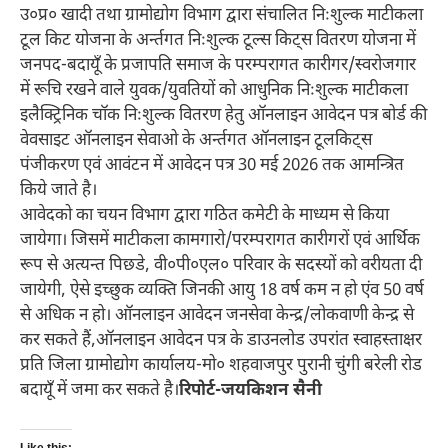
उ०प्र० खादी तथा ग्रामोद्योग विभाग द्वारा संचालित निःशुल्क माटीकला
टूल किट योजना के अर्न्तगत निःशुल्क टूल्स किट्स वितरण योजना में
जनपद-बदायूँ के प्रजापति समाज के परम्परागत कारीगर/स्वरोजगार
में रूचि रखने वाले युवक/युवतियों को आधुनिक निःशुल्क माटीकला
इलैक्ट्रिनिक चॉक निःशुल्क वितरण हेतु ऑनलाइन आवेदन पत्र बोर्ड की
वेवसाइट ऑनलाइन सेवाओ के अर्न्तगत ऑनलाइन टूलकिट्स
पंजीकरण एवं आवंटन में आवेदन पत्र 30 मई 2026 तक आमन्त्रित
किये जाते है।
आवेदको का चयन विभाग द्वारा गठित कमेटी के माध्यम से किया
जायेगा। जिसमें माटीकला कामगारो/परम्परागत कारीगरों एवं आर्थिक
रूप से अत्यन्त पिछडे, वी०पी०एल० परिवार के सदस्यों को वरीयता दी
जायेगी, ऐसे इच्छुक व्यक्ति जिनकी आयु 18 वर्ष कम न हो एंव 50 वर्ष
से अधिक न हो। ऑनलाइन आवेदन जनसेवा केन्द्र/लोकवाणी केन्द्र से
कर सकते हैं,ऑनलाइन आवेदन पत्र के डाउनलोड उपरांत स्वाहस्ताक्षर
प्रति जिला ग्रामोद्योग कार्यालय-मो० शहवाजपुर पुरानी चुंगी बरेली रोड
बदायूँ में जमा कर सकते है।
रिपोर्ट-जयकिशन सैनी