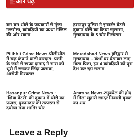
और पढ़ें
बम-बम भोले के जयकारों से गूंजा
हसनपुर पुलिस ने इनवर्टर-बैटरी
गजरौला, कांवड़ियों का जत्था मंजिल
दुकान चोरी का किया खुलासा,
की ओर रवाना
मुरादाबाद के 3 चोर गिरफ्तार
Pilibhit Crime News-पीलीभीत
Moradabad News-हरिद्वार से
में रूह कंपाने वाली वारदात: पत्नी
मुरादाबाद… कंधों पर बैठाकर लाए
के जाने से खफा दामाद ने सास को
माता-पिता, इन 4 कांवड़ियों को पूरा
भूसे में रखकर जिंदा जलाया,
देश कर रहा सलाम
आरोपी गिरफ्तार
Hasanpur Crime News :
Amroha News-ट्यूबवेल की होद
‘शिवा बैटरी’ की दुकान में चोरी का
में मिला लुहारी खादर निवासी युवक
प्रयास, दुकानदार की तत्परता से
का शव
दबोचा गया शातिर चोर
Leave a Reply