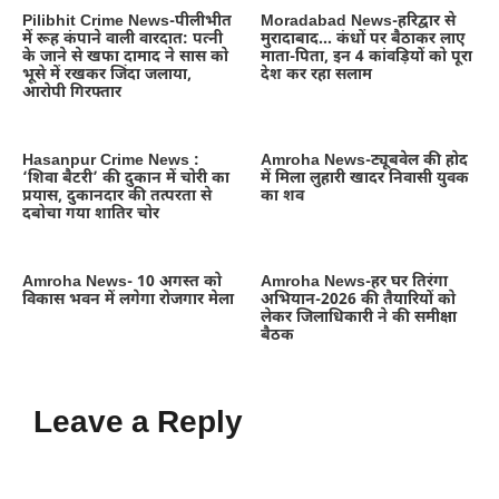
Pilibhit Crime News-पीलीभीत
Moradabad News-हरिद्वार से
में रूह कंपाने वाली वारदात: पत्नी
मुरादाबाद… कंधों पर बैठाकर लाए
के जाने से खफा दामाद ने सास को
माता-पिता, इन 4 कांवड़ियों को पूरा
भूसे में रखकर जिंदा जलाया,
देश कर रहा सलाम
आरोपी गिरफ्तार
Hasanpur Crime News :
Amroha News-ट्यूबवेल की होद
‘शिवा बैटरी’ की दुकान में चोरी का
में मिला लुहारी खादर निवासी युवक
प्रयास, दुकानदार की तत्परता से
का शव
दबोचा गया शातिर चोर
Amroha News- 10 अगस्त को
Amroha News-हर घर तिरंगा
विकास भवन में लगेगा रोजगार मेला
अभियान-2026 की तैयारियों को
लेकर जिलाधिकारी ने की समीक्षा
बैठक
Leave a Reply