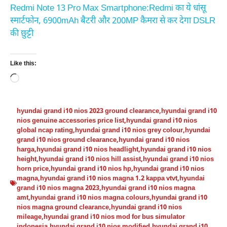
Redmi Note 13 Pro Max Smartphone:Redmi का ये धांसू
स्मार्टफोन, 6900mAh बैटरी और 200MP कैमरा से कर देगा DSLR
की छुट्टी
Like this:
Loading…
hyundai grand i10 nios 2023 ground clearance
,
hyundai grand i10
nios genuine accessories price list
,
hyundai grand i10 nios
global ncap rating
,
hyundai grand i10 nios grey colour
,
hyundai
grand i10 nios ground clearance
,
hyundai grand i10 nios
harga
,
hyundai grand i10 nios headlight
,
hyundai grand i10 nios
height
,
hyundai grand i10 nios hill assist
,
hyundai grand i10 nios
horn price
,
hyundai grand i10 nios hp
,
hyundai grand i10 nios
magna
,
hyundai grand i10 nios magna 1.2 kappa vtvt
,
hyundai
grand i10 nios magna 2023
,
hyundai grand i10 nios magna
amt
,
hyundai grand i10 nios magna colours
,
hyundai grand i10
nios magna ground clearance
,
hyundai grand i10 nios
mileage
,
hyundai grand i10 nios mod for bus simulator
indonesia
,
hyundai grand i10 nios modified
,
hyundai grand i10