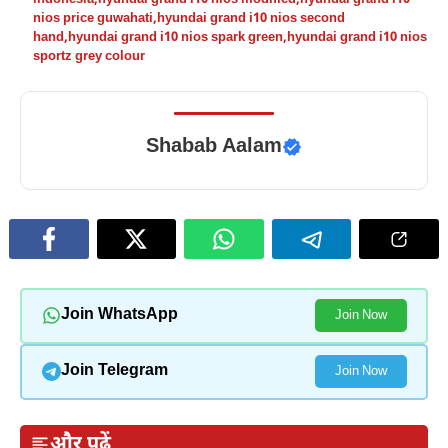
nios price guwahati
,
hyundai grand i10 nios second
hand
,
hyundai grand i10 nios spark green
,
hyundai grand i10 nios
sportz grey colour
Shabab Aalam
Join WhatsApp
Join Now
Join Telegram
Join Now
और पढ़ें