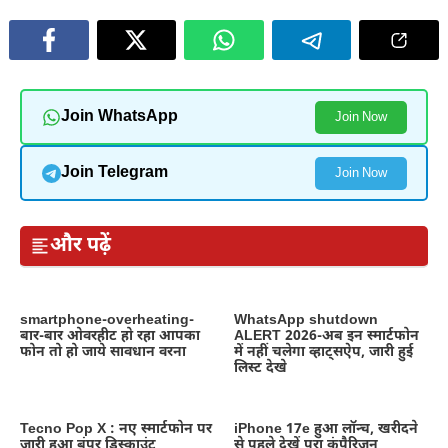
Join WhatsApp
Join Now
Join Telegram
Join Now
और पढ़ें
smartphone-overheating-
WhatsApp shutdown
बार-बार ओवरहीट हो रहा आपका
ALERT 2026-अब इन स्मार्टफोन
फोन तो हो जाये सावधान वरना
में नहीं चलेगा व्हाट्सऐप, जारी हुई
लिस्ट देखे
Tecno Pop X : नए स्मार्टफोन पर
iPhone 17e हुआ लॉन्च, खरीदने
जारी हुआ बंपर डिस्काउंट
से पहले देखें पूरा कंपैरिजन