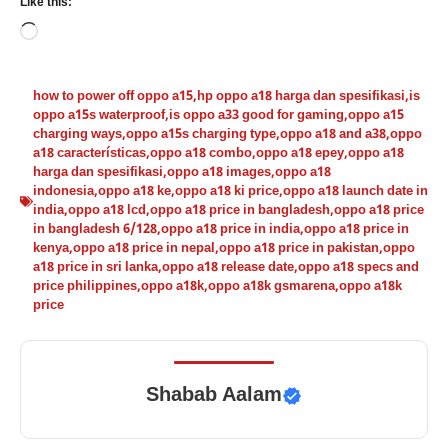
Like this:
Loading…
how to power off oppo a15
,
hp oppo a18 harga dan spesifikasi
,
is
oppo a15s waterproof
,
is oppo a33 good for gaming
,
oppo a15
charging ways
,
oppo a15s charging type
,
oppo a18 and a38
,
oppo
a18 características
,
oppo a18 combo
,
oppo a18 epey
,
oppo a18
harga dan spesifikasi
,
oppo a18 images
,
oppo a18
indonesia
,
oppo a18 ke
,
oppo a18 ki price
,
oppo a18 launch date in
india
,
oppo a18 lcd
,
oppo a18 price in bangladesh
,
oppo a18 price
in bangladesh 6/128
,
oppo a18 price in india
,
oppo a18 price in
kenya
,
oppo a18 price in nepal
,
oppo a18 price in pakistan
,
oppo
a18 price in sri lanka
,
oppo a18 release date
,
oppo a18 specs and
price philippines
,
oppo a18k
,
oppo a18k gsmarena
,
oppo a18k
price
Shabab Aalam