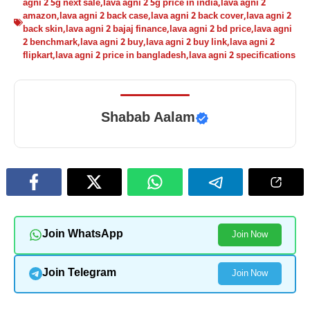
agni 2 5g next sale
,
lava agni 2 5g price in india
,
lava agni 2
amazon
,
lava agni 2 back case
,
lava agni 2 back cover
,
lava agni 2
back skin
,
lava agni 2 bajaj finance
,
lava agni 2 bd price
,
lava agni
2 benchmark
,
lava agni 2 buy
,
lava agni 2 buy link
,
lava agni 2
flipkart
,
lava agni 2 price in bangladesh
,
lava agni 2 specifications
Shabab Aalam
Join WhatsApp
Join Now
Join Telegram
Join Now