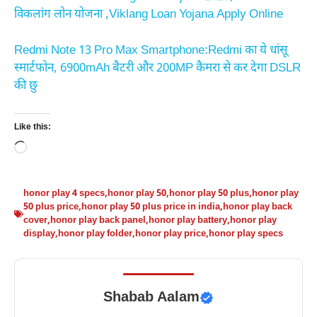
विकलांग लोन योजना ,Viklang Loan Yojana Apply Online
Redmi Note 13 Pro Max Smartphone:Redmi का ये धांसू
स्मार्टफोन, 6900mAh बैटरी और 200MP कैमरा से कर देगा DSLR
की छु
Like this:
Loading…
honor play 4 specs
,
honor play 50
,
honor play 50 plus
,
honor play
50 plus price
,
honor play 50 plus price in india
,
honor play back
cover
,
honor play back panel
,
honor play battery
,
honor play
display
,
honor play folder
,
honor play price
,
honor play specs
Shabab Aalam