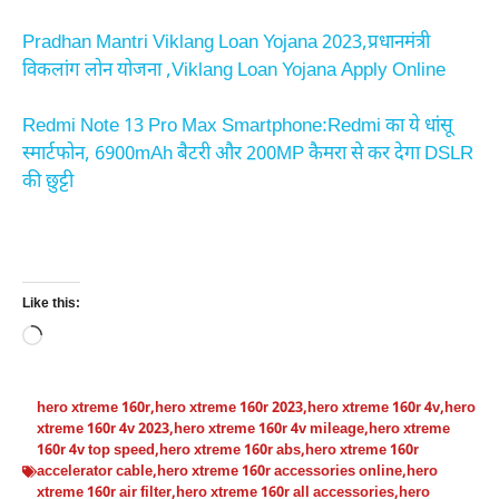
Pradhan Mantri Viklang Loan Yojana 2023,प्रधानमंत्री
विकलांग लोन योजना ,Viklang Loan Yojana Apply Online
Redmi Note 13 Pro Max Smartphone:Redmi का ये धांसू
स्मार्टफोन, 6900mAh बैटरी और 200MP कैमरा से कर देगा DSLR
की छुट्टी
Like this:
Loading…
hero xtreme 160r
,
hero xtreme 160r 2023
,
hero xtreme 160r 4v
,
hero
xtreme 160r 4v 2023
,
hero xtreme 160r 4v mileage
,
hero xtreme
160r 4v top speed
,
hero xtreme 160r abs
,
hero xtreme 160r
accelerator cable
,
hero xtreme 160r accessories online
,
hero
xtreme 160r air filter
,
hero xtreme 160r all accessories
,
hero