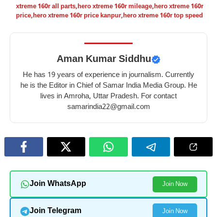
xtreme 160r all parts
,
hero xtreme 160r mileage
,
hero xtreme 160r
price
,
hero xtreme 160r price kanpur
,
hero xtreme 160r top speed
Aman Kumar Siddhu
He has 19 years of experience in journalism. Currently
he is the Editor in Chief of Samar India Media Group. He
lives in Amroha, Uttar Pradesh. For contact
samarindia22@gmail.com
Join WhatsApp
Join Now
Join Telegram
Join Now