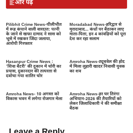
और पढ़ें
Pilibhit Crime News-पीलीभीत
Moradabad News-हरिद्वार से
में रूह कंपाने वाली वारदात: पत्नी
मुरादाबाद… कंधों पर बैठाकर लाए
के जाने से खफा दामाद ने सास को
माता-पिता, इन 4 कांवड़ियों को पूरा
भूसे में रखकर जिंदा जलाया,
देश कर रहा सलाम
आरोपी गिरफ्तार
Hasanpur Crime News :
Amroha News-ट्यूबवेल की होद
‘शिवा बैटरी’ की दुकान में चोरी का
में मिला लुहारी खादर निवासी युवक
प्रयास, दुकानदार की तत्परता से
का शव
दबोचा गया शातिर चोर
Amroha News- 10 अगस्त को
Amroha News-हर घर तिरंगा
विकास भवन में लगेगा रोजगार मेला
अभियान-2026 की तैयारियों को
लेकर जिलाधिकारी ने की समीक्षा
बैठक
Leave a Reply