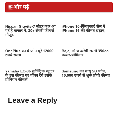
और पढ़ें
Nissan Gravite-7 सीटर कार आ
iPhone 16-फ्लिपकार्ट सेल में
गई है बाजार में, 30+ सेफ्टी फीचर्स
iPhone 16 की कीमत धड़ाम,
मौजूद
OnePlus का ये फोन पूरे 12000
Bajaj लॉन्च करेगी सस्ती 350cc
रुपये सस्ता
पल्सर-डोमिनार
Yamaha EC-06 इलेक्ट्रिक स्कूटर
Samsung का धांसू 5G फोन,
के इस कीमत पर चौंका देंगे इसके
10,000 रुपये से शुरू होगी कीमत
प्रीमियम फीचर्स
Leave a Reply