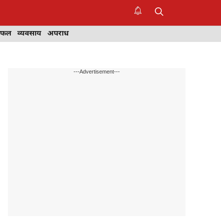
िफल
व्यवसाय
अपराध
---Advertisement---